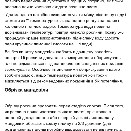
повного пересихання субстрату в горщику потрібно, як тільки
рослина почне частково скидати розкішне листя.
Для мандевіл потрібно використовувати м'яку, відстояну воду і
стежити за її температурою: ліана погано реагує на полив і
холодною і теплою водою. Температура води повинна
дорівнювати температурі повітря навколо рослини. Кожну 5-6
процедуру краще використовувати підкислену воду (досить
пари крупинок лимонної кислоти на 1 л води).
Всі без винятку мандевіли люблять підвищену вологість
повітря. Ці рослини допускають використання обприскувань,
але не відмовляться і від встановлення спеціальних приладів-
зволожувачів. Особливо інтенсивними обприскування варто
зробити зимою, якщо температура повітря хоч трохи
відхиляється від рекомендованих показників в бік потепління.
Обрізка мандевіли
Обрізку рослини проводять перед стадією спокою. Після того,
як рослина почне частково скидати листя, орієнтовно в
останній декаді жовтня або в першій декаді листопада, у
мандевіли обрізають кожну гілочку на 2/3 довжини (для
розгалужених пагонів потрібно відраховувати не від грунту, а