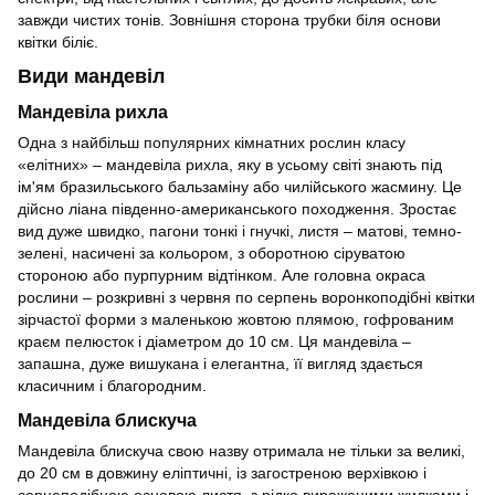
завжди чистих тонів. Зовнішня сторона трубки біля основи
квітки біліє.
Види мандевіл
Мандевіла рихла
Одна з найбільш популярних кімнатних рослин класу
«елітних» – мандевіла рихла, яку в усьому світі знають під
ім'ям бразильського бальзаміну або чилійського жасмину. Це
дійсно ліана південно-американського походження. Зростає
вид дуже швидко, пагони тонкі і гнучкі, листя – матові, темно-
зелені, насичені за кольором, з оборотною сіруватою
стороною або пурпурним відтінком. Але головна окраса
рослини – розкривні з червня по серпень воронкоподібні квітки
зірчастої форми з маленькою жовтою плямою, гофрованим
краєм пелюсток і діаметром до 10 см. Ця мандевіла –
запашна, дуже вишукана і елегантна, її вигляд здається
класичним і благородним.
Мандевіла блискуча
Мандевіла блискуча свою назву отримала не тільки за великі,
до 20 см в довжину еліптичні, із загостреною верхівкою і
серцеподібною основою листя, з рідко вираженими жилками і