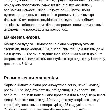
блискучою поверхнею. Адже ця ліана випускає квітки у
вражаючій кількості. Зібрані в кисті по 5-6 квіток, вони
буквально приховують під собою рослину. При діаметрі
близько 10 см, воронкоподібні квітки виділяються білим
зовнішнім забарвленням, більш яскравим, насиченим тоном і
акварельним переходом на пелюстках.
Мандевіла чудова
Мандевіла чудова – вічнозелена ліана з червонуватими
стеблами, широкоовальним, з красивим глянцем листям до 4
см в довжину. Рослина виділяється зібраними в кисті до 8 шт.
яскравими квітками зі світлою трубкою, що в довжину і ширину
досягають 5-6 см.
Розмноження мандевіли
Чарівна кімнатна ліана розмножується легко, нехай молоді
рослини і зажадають ретельного догляду. Найпростіший
варіант – нарізати навесні або протягом літа молоді верхівкові
живці. Верхівки пагонів до 10 см в довжину вкорінюються у
торфі, під ковпаком і температурі від 25 градусів тепла.
Оскільки укорінення займає більше місяця, потрібно