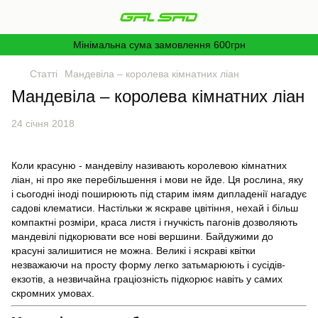
Мінімальна сума замовлення 600грн
Статті
Мандевіла – королева кімнатних ліан
Мандевіла – королева кімнатних ліан
24 січня 2018
Коли красуню - мандевілу називають королевою кімнатних
ліан, ні про яке перебільшення і мови не йде. Ця рослина, яку
і сьогодні іноді поширюють під старим імям дипладенії нагадує
садові клематиси. Настільки ж яскраве цвітіння, нехай і більш
компактні розміри, краса листя і гнучкість пагонів дозволяють
мандевілі підкорювати все нові вершини. Байдужими до
красуні залишитися не можна. Великі і яскраві квітки
незважаючи на просту форму легко затьмарюють і сусідів-
екзотів, а незвичайна граціозність підкорює навіть у самих
скромних умовах.