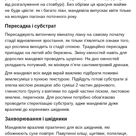
від розгалуження на стовбурі). Без обрізки ця красуня майже
не буде цвісти: як і багато ліан, мандевіла випускає квіти тільки
на молодих пагонах поточного року.
Пересадка і субстрат
Пересаджують витончену кімнатну ліану на самому початку
стадії відновлення зростання, як тільки з'являться ознаки того,
що рослина виходить із стадії спокою. Традиційно пересадка
припадає на лютий або березень. Зміну ємностей навіть для
дорослих мандевіл проводять щорічно. На дно ємностей
укладають потужний, як мінімум п'яти сантиметровий дренаж.
Для мандевіл всіх видів вкрай важливо підібрати поживні
землесуміші з пухкою текстурою. Підійдуть готові субстрати зі
злегка кислою реакцією або суміші 2 частин дернового,
глинистого ґрунту з взятими по одній частині піском, листовою
землею, перегноєм. Для рослини потрібно обов'язково
проводити стерилізацію субстрату, адже мандевіли дуже
вразливі до кореневих шкідників.
Захворювання і шкідники
Мандевіли вразливі практично для всіх шкідників, які
обожнюють сухе повітря. Павутинні кліщі, щитівки, попелиця,