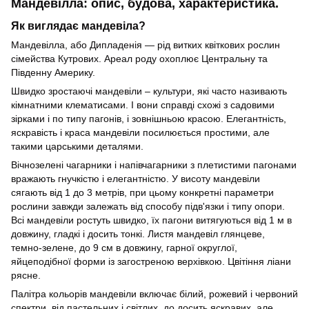
Мандевілла: опис, будова, характеристика.
Як виглядає мандевіла?
Мандевілла, або Дипладенія — рід витких квіткових рослин
сімейства Кутрових. Ареал роду охоплює Центральну та
Південну Америку.
Швидко зростаючі мандевіли – культури, які часто називають
кімнатними клематисами. І вони справді схожі з садовими
зірками і по типу пагонів, і зовнішньою красою. Елегантність,
яскравість і краса мандевіли посилюється простими, але
такими царськими деталями.
Вічнозелені чагарники і напівчагарники з плетистими пагонами
вражають гнучкістю і елегантністю. У висоту мандевіли
сягають від 1 до 3 метрів, при цьому конкретні параметри
рослини завжди залежать від способу підв'язки і типу опори.
Всі мандевіли ростуть швидко, їх пагони витягуються від 1 м в
довжину, гладкі і досить тонкі. Листя мандевіл глянцеве,
темно-зелене, до 9 см в довжину, гарної округлої,
яйцеподібної форми із загостреною верхівкою. Цвітіння ліани
рясне.
Палітра кольорів мандевіли включає білий, рожевий і червоний
спектри, від пастельних і світлих, до досить яскравих, але