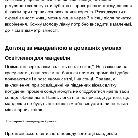
регулярно зволожувати субстрат і провітрювати плівку, знявши
її зовсім при перших ознаках появи коренів. Розсаджувати в
окремі ємності живці можна лише через 3 місяці після початку
вкорінення. Кожну молоду ліану потрібно висадити в маленькі,
до 7 см в діаметрі ємності.
Догляд за мандевілою в домашніх умовах
Освітлення для мандевіли
Ці кімнатні верхолазки воліють світлі локації. Незважаючи на
красу листя, вони зовсім не бояться прямих променів і добре
почуваються і в розсіяному світлі, і на сонці. Правда, є
виключення: при розміщенні на південних вікнах влітку
полуденні промені сонця можуть не сподобатися навіть такій
сонцелюбивій ліані. Навіть легка півтінь призведе до того, що
мандевіли не будуть цвісти зовсім або випустять лише кілька
мініатюрних квіток.
Комфортний температурний режим
Протягом всього активного періоду вегетації мандевіли