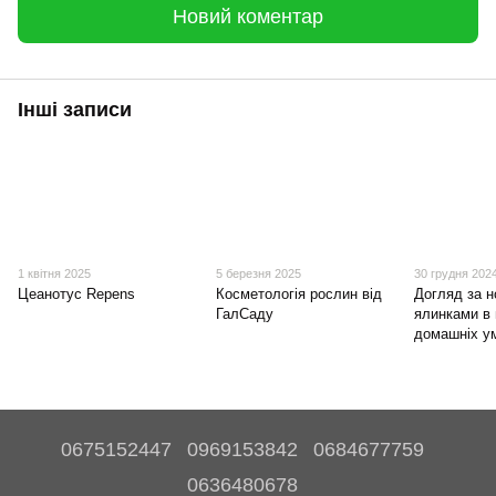
Новий коментар
Інші записи
1 квітня 2025
5 березня 2025
30 грудня 202
Цеанотус Repens
Косметологія рослин від
Догляд за н
ГалСаду
ялинками в
домашніх у
0675152447
0969153842
0684677759
0636480678