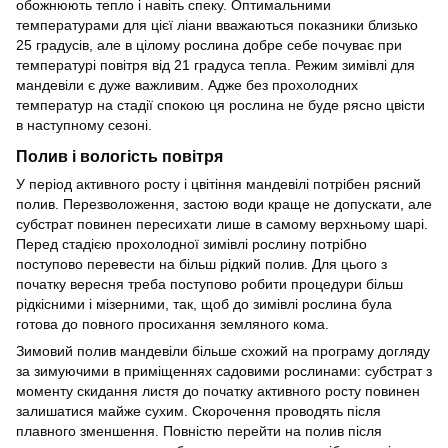
обожнюють тепло і навіть спеку. Оптимальними
температурами для цієї ліани вважаються показники близько
25 градусів, але в цілому рослина добре себе почуває при
температурі повітря від 21 градуса тепла. Режим зимівлі для
мандевіли є дуже важливим. Адже без прохолодних
температур на стадії спокою ця рослина не буде рясно цвісти
в наступному сезоні.
Полив і вологість повітря
У період активного росту і цвітіння мандевілі потрібен рясний
полив. Перезволоження, застою води краще не допускати, але
субстрат повинен пересихати лише в самому верхньому шарі.
Перед стадією прохолодної зимівлі рослину потрібно
поступово перевести на більш рідкий полив. Для цього з
початку вересня треба поступово робити процедури більш
рідкісними і мізерними, так, щоб до зимівлі рослина була
готова до повного просихання земляного кома.
Зимовий полив мандевіли більше схожий на програму догляду
за зимуючими в приміщеннях садовими рослинами: субстрат з
моменту скидання листя до початку активного росту повинен
залишатися майже сухим. Скорочення проводять після
плавного зменшення. Повністю перейти на полив після