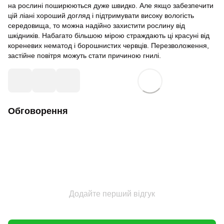
на рослині поширюються дуже швидко. Але якщо забезпечити
цій ліані хороший догляд і підтримувати високу вологість
середовища, то можна надійно захистити рослину від
шкідників. Набагато більшою мірою страждають ці красуні від
кореневих нематод і борошнистих червців. Перезволоження,
застійне повітря можуть стати причиною гнилі.
Обговорення
Додайте перший відгук