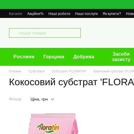
Перейти до основного контенту
Каталог
Акційне%
Наші роботи
Наші послуги
Як купити?
Нов
Засоби
Рослини
Горщики
Добрива
захисту
Головна
Cубстрати
Субстрати 'FLORATIN'
Кокосовий субстрат 'FLORA
Кокосовий субстрат 'FLORAT
Фільтр
Ціна, грн