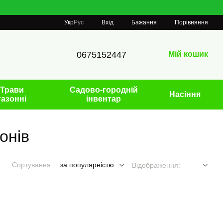
Порівняння
Укр
Рус
Вхід
Бажання
0675152447
Мій кошик
Трави
Садово-городній
Насіння
газонні
інвентар
онів
Сортування:
за популярністю
Відображення: