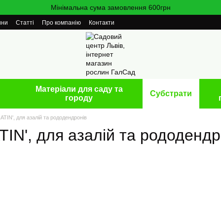
Мінімальна сума замовлення 600грн
ини
Статті
Про компанію
Контакти
Матеріали для саду та
Cубстрати
городу
TIN', для азалій та рододендронів
IN', для азалій та рододендр