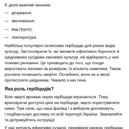
Є деякі важливі чинники:
дозування;
зволоження;
вид ґрунту;
температура.
Найбільш популярні селективні гербіциди для різних видів
культур. Застосовуючи їх, ви зможете ефективно боротися зі
шкідливими сусідами овочевих культур, які відбирають у них
поживні речовини. Це призводить до того, що плоди
виростають малими за розміром, їх кількість невелика. Також
рослини починають хворіти. Ослаблені, вони не в змозі
протистояти шкідникам. Чимало з них гине.
Яка роль гербіцидів?
Біля чверті врожаю через гербіциди втрачається. Тому
враховуючи доступні ціни на гербіциди, варто користуватися
ними. Тим паче, що наші фахівці і з вибором допоможуть,
і подбаютьпро доставку по всій території України. Замовляйте
та дотримуйтесь інструкції.
У нас купують ефективні сучасні, перевірені наукою гербіциди,