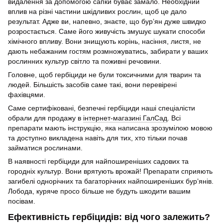
видалення за допомогою сапки буває замало. Необхідний
вплив на різні частини шкідливих рослин, щоб це дало
результат. Адже ви, напевно, знаєте, що бур’ян дуже швидко
розростається. Саме його живучість змушує шукати способи
хімічного впливу. Вони знищують корінь, насіння, листя, не
дають небажаним гостям розмножуватись, забирати у ваших
рослинних культур світло та поживні речовини.
Головне, щоб гербіциди не були токсичними для тварин та
людей. Більшість засобів саме такі, вони перевірені
фахівцями.
Саме сертифіковані, безпечні гербіциди наші спеціалісти
обрали для продажу в
інтернет-магазині ГалСад
. Всі
препарати мають інструкцію, яка написана зрозумілою мовою
та доступно викладена навіть для тих, хто тільки почав
займатися рослинами.
В наявності гербіциди для найпоширеніших садових та
городніх культур. Вони врятують врожай! Препарати сприяють
загибелі однорічних та багаторічних найпоширеніших бур’янів.
Лобода, куряче просо більше не будуть шкодити вашим
посівам.
Ефективність гербіцидів: від чого залежить?