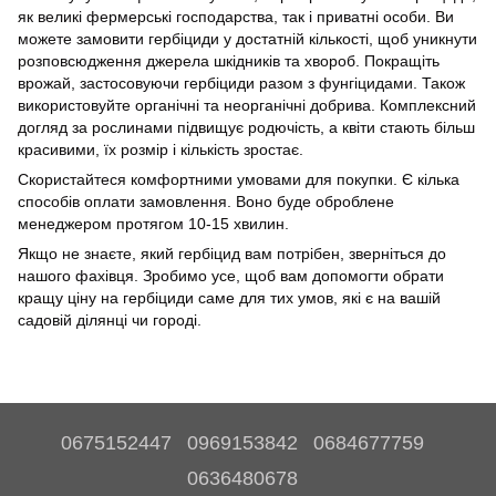
як великі фермерські господарства, так і приватні особи. Ви
можете замовити гербіциди у достатній кількості, щоб уникнути
розповсюдження джерела шкідників та хвороб. Покращіть
врожай, застосовуючи гербіциди разом з фунгіцидами. Також
використовуйте органічні та неорганічні добрива. Комплексний
догляд за рослинами підвищує родючість, а квіти стають більш
красивими, їх розмір і кількість зростає.
Скористайтеся комфортними умовами для покупки. Є кілька
способів оплати замовлення. Воно буде оброблене
менеджером протягом 10-15 хвилин.
Якщо не знаєте, який гербіцид вам потрібен, зверніться до
нашого фахівця. Зробимо усе, щоб вам допомогти обрати
кращу ціну на гербіциди саме для тих умов, які є на вашій
садовій ділянці чи городі.
0675152447
0969153842
0684677759
0636480678