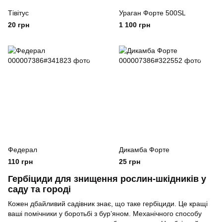
Тівітус
Ураган Форте 500SL
20 грн
1 100 грн
Федерал
Дикамба Форте
110 грн
25 грн
Гербіциди для знищення рослин-шкідників у
саду та городі
Кожен дбайливий садівник знає, що таке гербіциди. Це кращі
ваші помічники у боротьбі з бур’яном. Механічного способу