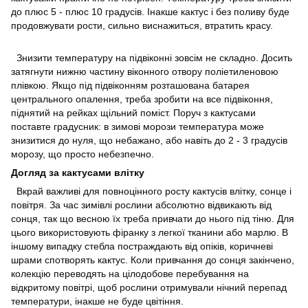
до плюс 5 - плюс 10 градусів. Інакше кактус і без поливу буде
продовжувати рости, сильно виснажиться, втратить красу.
Знизити температуру на підвіконні зовсім не складно. Досить
затягнути нижню частину віконного отвору поліетиленовою
плівкою. Якщо під підвіконням розташована батарея
центрального опалення, треба зробити на все підвіконня,
піднятий на рейках щільний поміст. Поруч з кактусами
поставте градусник: в зимові морози температура може
знизитися до нуля, що небажано, або навіть до 2 - 3 градусів
морозу, що просто небезпечно.
Догляд за кактусами влітку
Вкрай важливі для повноцінного росту кактусів влітку, сонце і
повітря. За час зимівлі рослини абсолютно відвикають від
сонця, так що весною їх треба привчати до нього під тіню. Для
цього використовують фіранку з легкої тканини або марлю. В
іншому випадку стебла постраждають від опіків, коричневі
шрами спотворять кактус. Коли привчання до сонця закінчено,
колекцію переводять на цілодобове перебування на
відкритому повітрі, щоб рослини отримували нічний перепад
температури, інакше не буде цвітіння.