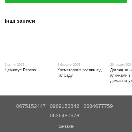
Інші записи
1 квітня 2025
5 березня 2025
30 грудня 202
Цеанотус Repens
Косметологія рослин від
Догляд за н
ГалСаду
ялинками в
домашніх у
0675152447
0969153842
0684677759
0636480678
Контакти