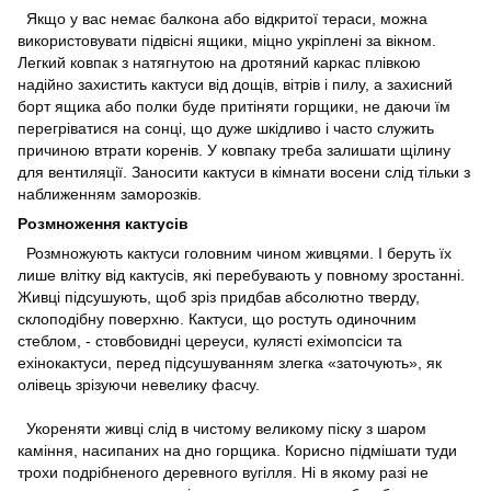
Якщо у вас немає балкона або відкритої тераси, можна
використовувати підвісні ящики, міцно укріплені за вікном.
Легкий ковпак з натягнутою на дротяний каркас плівкою
надійно захистить кактуси від дощів, вітрів і пилу, а захисний
борт ящика або полки буде притіняти горщики, не даючи їм
перегріватися на сонці, що дуже шкідливо і часто служить
причиною втрати коренів. У ковпаку треба залишати щілину
для вентиляції. Заносити кактуси в кімнати восени слід тільки з
наближенням заморозків.
Розмноження кактусів
Розмножують кактуси головним чином живцями. І беруть їх
лише влітку від кактусів, які перебувають у повному зростанні.
Живці підсушують, щоб зріз придбав абсолютно тверду,
склоподібну поверхню. Кактуси, що ростуть одиночним
стеблом, - стовбовидні цереуси, кулясті ехімопсіси та
ехінокактуси, перед підсушуванням злегка «заточують», як
олівець зрізуючи невелику фасчу.
Укореняти живці слід в чистому великому піску з шаром
каміння, насипаних на дно горщика. Корисно підмішати туди
трохи подрібненого деревного вугілля. Ні в якому разі не