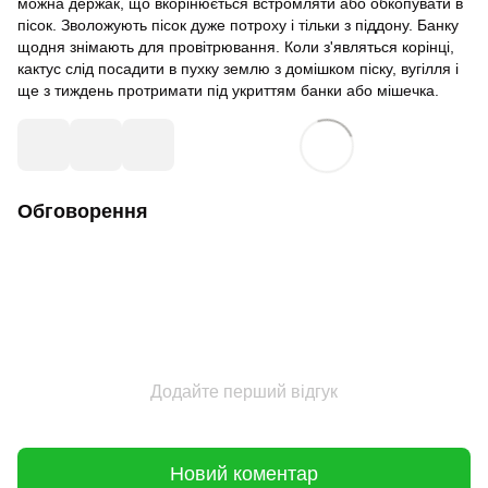
можна держак, що вкорінюється встромляти або обкопувати в
пісок. Зволожують пісок дуже потроху і тільки з піддону. Банку
щодня знімають для провітрювання. Коли з'являться корінці,
кактус слід посадити в пухку землю з домішком піску, вугілля і
ще з тиждень протримати під укриттям банки або мішечка.
Обговорення
Додайте перший відгук
Новий коментар