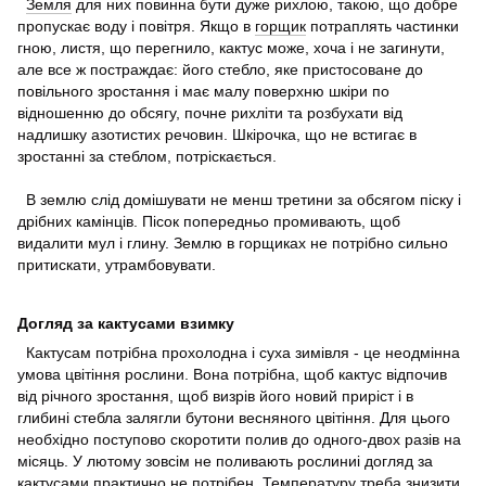
Земля
для них повинна бути дуже рихлою, такою, що добре
пропускає воду і повітря. Якщо в
горщик
потраплять частинки
гною, листя, що перегнило, кактус може, хоча і не загинути,
але все ж постраждає: його стебло, яке пристосоване до
повільного зростання і має малу поверхню шкіри по
відношенню до обсягу, почне рихліти та розбухати від
надлишку азотистих речовин. Шкірочка, що не встигає в
зростанні за стеблом, потріскається.
В землю слід домішувати не менш третини за обсягом піску і
дрібних камінців. Пісок попередньо промивають, щоб
видалити мул і глину. Землю в горщиках не потрібно сильно
притискати, утрамбовувати.
Догляд за кактусами взимку
Кактусам потрібна прохолодна і суха зимівля - це неодмінна
умова цвітіння рослини. Вона потрібна, щоб кактус відпочив
від річного зростання, щоб визрів його новий приріст і в
глибині стебла залягли бутони весняного цвітіння. Для цього
необхідно поступово скоротити полив до одного-двох разів на
місяць. У лютому зовсім не поливають рослиниі догляд за
кактусами практично не потрібен. Температуру треба знизити