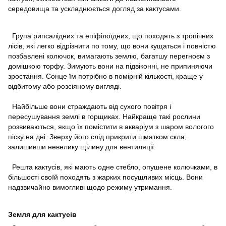
середовища та ускладнюється догляд за кактусами.
Група рипсалідних та епіфілоїдних, що походять з тропічних
лісів, які легко відрізнити по тому, що вони кущаться і повністю
позбавлені колючок, вимагають землю, багатшу перегноєм з
домішкою торфу. Зимують вони на підвіконні, не припиняючи
зростання. Сонце їм потрібно в помірній кількості, краще у
відбитому або розсіяному вигляді.
Найбільше вони страждають від сухого повітря і
пересушування землі в горщиках. Найкраще такі рослини
розвиваються, якщо їх помістити в акваріум з шаром вологого
піску на дні. Зверху його слід прикрити шматком скла,
залишивши невелику щілину для вентиляції.
Решта кактусів, які мають одне стебло, опушене колючками, в
більшості своїй походять з жарких посушливих місць. Вони
надзвичайно вимогливі щодо режиму утримання.
Земля для кактусів