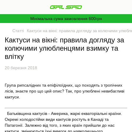
Мінімальна сума замовлення 600грн
Статті
Кактуси на вікні: правила догляду за колючими улюбл
Кактуси на вікні: правила догляду за
колючими улюбленцями взимку та
влітку
20 березня 2018
Група рипсалідних та епіфілоїдних, що походять з тропічних
лісів, знаєте про що цей опис? Так, про улюблені невибагливі
кактуси.
Батьківщина кактусів - Америка, жаркі екваторіальні країни.
Окремі холодостійки види кактусів ростуть в Канаді та
Патагонії. Залежно від того, з яких країн прийшли до нас
кактуси, змінюються їхні вимоги до навколишнього