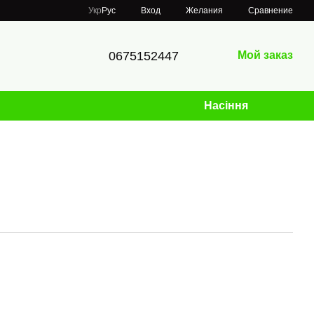
Сравнение
Укр
Рус
Вход
Желания
0675152447
Мой заказ
Насіння