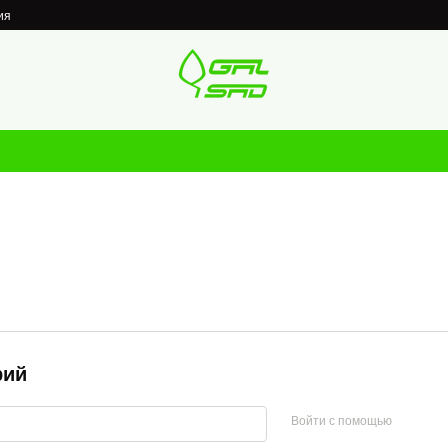
ия
рий
Войти с помощью