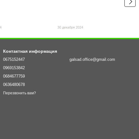
4
30 декабря 2024
Контактная информация
0675152447
galsad.office@gmail.com
0969153842
0684677759
0636480678
Перезвонить вам?