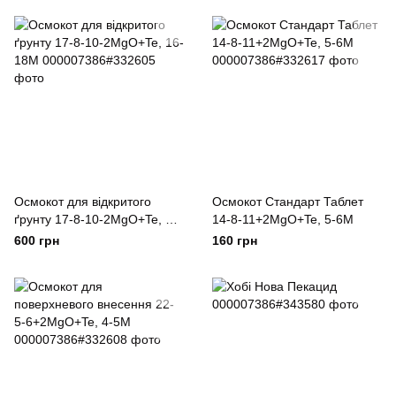
Осмокот для відкритого
Осмокот Стандарт Таблет
ґрунту 17-8-10-2MgO+Te, 16-
14-8-11+2MgO+Te, 5-6M
18М
600 грн
160 грн