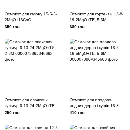
Осмокот для газону 15-5-5-
Осмокот для гортензій 12-8-
2MgO+16CaO
19-2MgO+TE, 5-6М
350 грн
680 грн
Осмокот для овочевих
Осмокот для плодово-
культур 6-13-24-2MgO+TE,
ягідних дерев і кущів 16-8-
2-3М
16-5MgO+TE, 5-6М
250 грн
410 грн