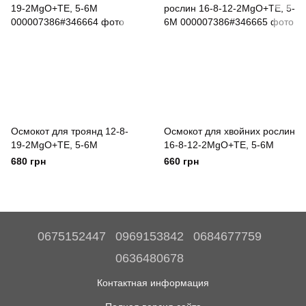
Осмокот для троянд 12-8-
Осмокот для хвойних рослин
19-2MgO+TE, 5-6М
16-8-12-2MgO+TE, 5-6М
680 грн
660 грн
0675152447
0969153842
0684677759
0636480678
Контактная информация