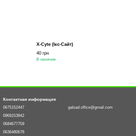
X-Cyte (Ікс-Сайт)
40 грн
В наличии
Контактная информация
0675152447
galsad.office@gmail.com
0969153842
0684677759
0636480678