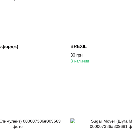
іофордж)
BREXIL
30 грн
В наличии