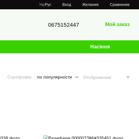
Сравнение
Укр
Рус
Вход
Желания
0675152447
Мой заказ
Насіння
Сортировка:
по популярности
Отображение: