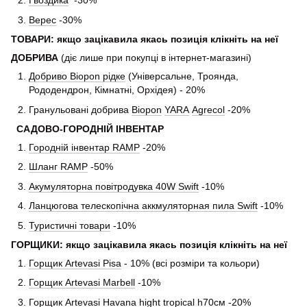
Гвоздика
-30%
Верес
-30%
ТОВАРИ: якщо зацікавила якась позиція клікніть на неї
ДОБРИВА
(діє лише при покупці в інтернет-магазині)
Добриво Biopon рідке
(Універсальне, Троянда,
Рододендрон, Кімнатні, Орхідея) - 20%
Гранульовані добрива
Biopon
YARA
Agrecol
-20%
САДОВО-ГОРОДНІЙ ІНВЕНТАР
Городній інвентар RAMP
-20%
Шланг RAMP
-50%
Акумуляторна повітродувка 40W Swift
-10%
Ланцюгова телескопічна аккмуляторная пила Swift
-10%
Туристичні товари
-10%
ГОРЩИКИ: якщо зацікавила якась позиція клікніть на неї
Горщик Artevasi Pisa
- 10% (всі розміри та кольори)
Горщик Artevasi Marbell
-10%
Горщик Artevasi Havana hight tropiсal
h70см -20%