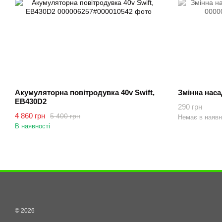
Акумуляторна повітродувка 40v Swift,
Змінна наса
EB430D2
290 грн
4 860 грн
5 400 грн
Немає в наявн
В наявності
© 2026