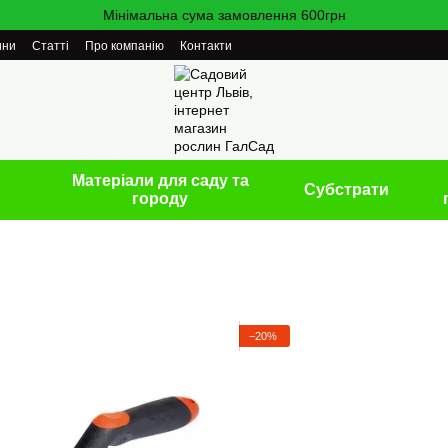
Мінімальна сума замовлення 600грн
ини
Статті
Про компанію
Контакти
Матеріали для саду та
Cубстрати
городу
−20%