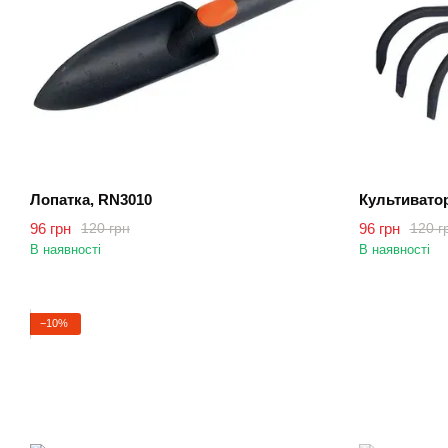
Лопатка, RN3010
Культивато
96 грн
96 грн
120 грн
120 г
В наявності
В наявності
−10%