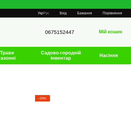
Порівняння
Укр
Рус
Вхід
Бажання
0675152447
Мій кошик
Трави
Садово-городній
Насіння
газонні
інвентар
−20%