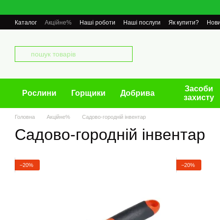
Перейти до основного контенту
Каталог
Акційне%
Наші роботи
Наші послуги
Як купити?
Нов
Засоби
Рослини
Горщики
Добрива
захисту
Головна
Акційне%
Садово-городній інвентар
Садово-городній інвентар
−20%
−20%