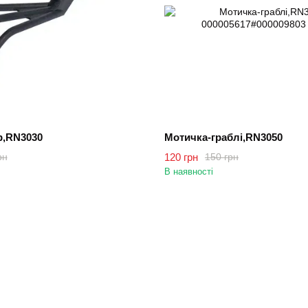
р,RN3030
Мотичка-граблі,RN3050
120 грн
рн
150 грн
В наявності