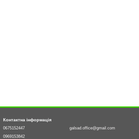
Контактна інформація
0675152447
galsad.office@gmail.com
0969153842