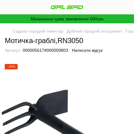
Мінімальна сума замовлення 600грн
Садово-городній інвентар
Дрібний городній інструмент
Горо
Мотичка-граблі,RN3050
Артикул:
000005617#000009803
Написати відгук
−20%