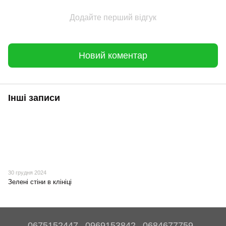
Додайте перший відгук
Новий коментар
Інші записи
30 грудня 2024
Зелені стіни в клініці
0675152447
0969153842
0684677759