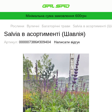
Мінімальна сума замовлення 600грн
Рослини
Вуличні
Багаторічні трави
Salvia в асортименті (Ш
Salvia в асортименті (Шавлія)
Артикул:
000007386#309404
Написати відгук