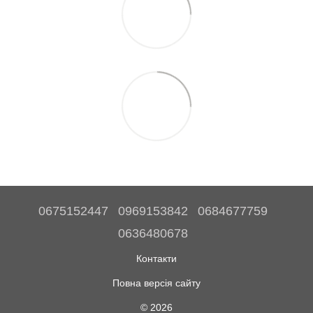
0675152447
0969153842
0684677759
0636480678
Контакти
Повна версія сайту
© 2026