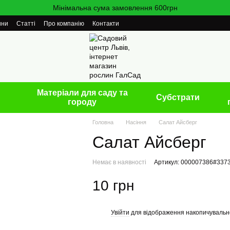
Мінімальна сума замовлення 600грн
ини
Статті
Про компанію
Контакти
Матеріали для саду та
Cубстрати
городу
Головна
Насіння
Салат Айсберг
Салат Айсберг
Немає в наявності
Артикул: 000007386#337
10 грн
Увійти
для відображення накопичувальн
%