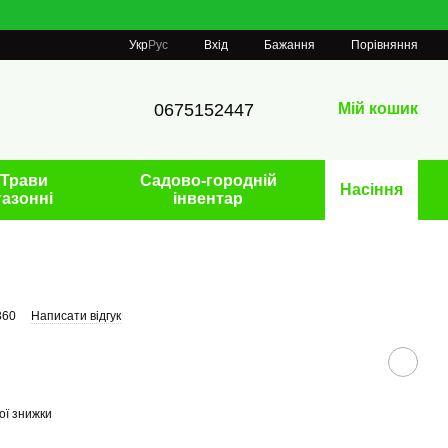
Порівняння
Укр
Рус
Вхід
Бажання
0675152447
Мій кошик
Трави
Садово-городній
Насіння
газонні
інвентар
360
Написати відгук
ої знижки