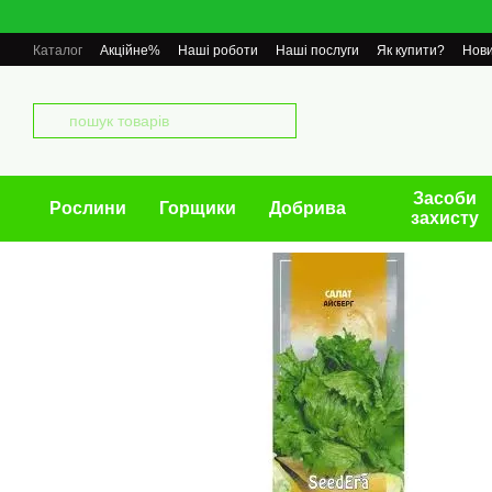
Перейти до основного контенту
Каталог
Акційне%
Наші роботи
Наші послуги
Як купити?
Нов
Засоби
Рослини
Горщики
Добрива
захисту