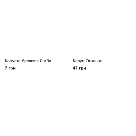
Капуста брокколі Лімба
Кавун Огоньок
7 грн
47 грн