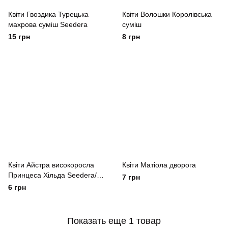
Квіти Гвоздика Турецька
Квіти Волошки Королівська
махрова суміш Seedera
суміш
15 грн
8 грн
Квіти Айстра високоросла
Квіти Матіола дворога
Принцеса Хільда Seedera/
7 грн
ВАССМА
6 грн
Показать еще 1 товар