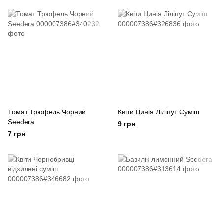
Томат Трюфель Чорний
Квіти Цинія Ліліпут Суміш
Seedera
9 грн
7 грн