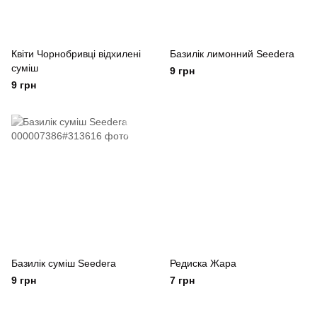
Квіти Чорнобривці відхилені
Базилік лимонний Seedera
суміш
9 грн
9 грн
Базилік суміш Seedera
Редиска Жара
9 грн
7 грн