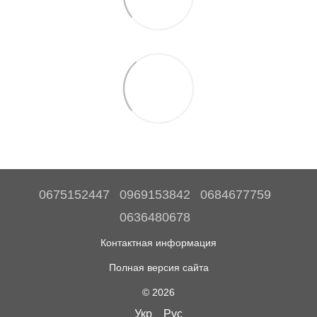
0675152447
0969153842
0684677759
0636480678
Контактная информация
Полная версия сайта
© 2026
Укр
Рус