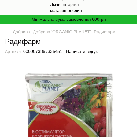
Мінімальна сума замовлення 600грн
Добрива
Добрива 'ORGANIC PLANET'
Радифарм
Радифарм
Артикул:
000007386#335451
Написати відгук