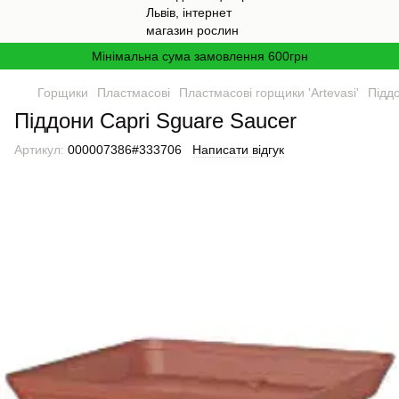
Мінімальна сума замовлення 600грн
Горщики
Пластмасові
Пластмасові горщики 'Artevasi'
Підд
Піддони Сapri Sguare Saucer
Артикул:
000007386#333706
Написати відгук