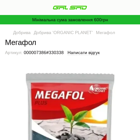
Мінімальна сума замовлення 600грн
Добрива
Добрива 'ORGANIC PLANET'
Мегафол
Мегафол
Артикул:
000007386#330338
Написати відгук