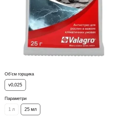
Об'єм горщика
v0,025
Параметри
1 л
25 мл