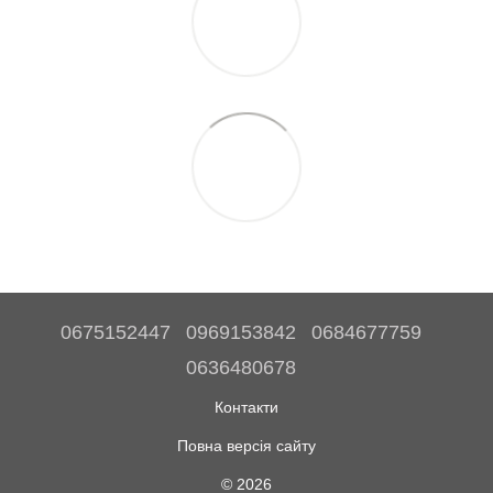
0675152447
0969153842
0684677759
0636480678
Контакти
Повна версія сайту
© 2026