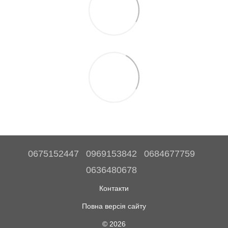
0675152447
0969153842
0684677759
0636480678
Контакти
Повна версія сайту
© 2026