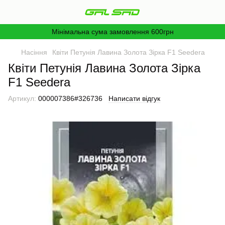
Мінімальна сума замовлення 600грн
Насіння
Квіти Петунія Лавина Золота Зірка F1 Seedera
Квіти Петунія Лавина Золота Зірка
F1 Seedera
Артикул:
000007386#326736
Написати відгук