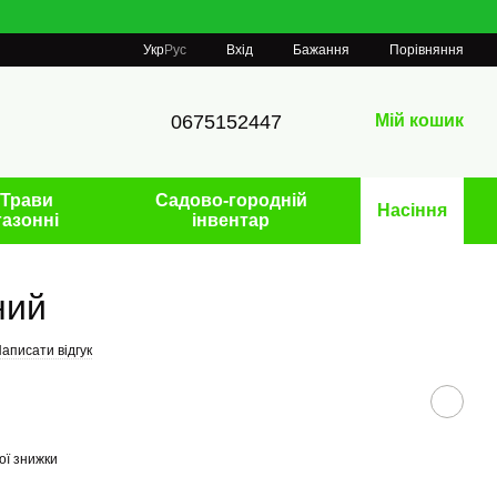
Порівняння
Укр
Рус
Вхід
Бажання
0675152447
Мій кошик
Трави
Садово-городній
Насіння
газонні
інвентар
ний
аписати відгук
ої знижки