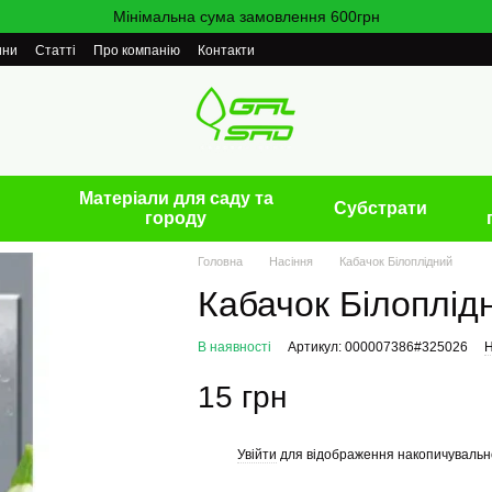
Мінімальна сума замовлення 600грн
ини
Статті
Про компанію
Контакти
Матеріали для саду та
Cубстрати
городу
Головна
Насіння
Кабачок Білоплідний
Кабачок Білоплід
В наявності
Артикул: 000007386#325026
Н
15 грн
Увійти
для відображення накопичувальн
%