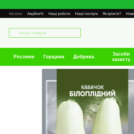
Перейти до основного контенту
Каталог
Акційне%
Наші роботи
Наші послуги
Як купити?
Нов
Засоби
Рослини
Горщики
Добрива
захисту