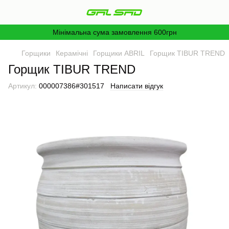
Мінімальна сума замовлення 600грн
Горщики
Керамічні
Горщики ABRIL
Горщик TIBUR TREND
Горщик TIBUR TREND
Артикул:
000007386#301517
Написати відгук