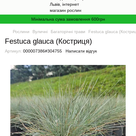
Мінімальна сума замовлення 600грн
Рослини
Вуличні
Багаторічні трави
Festuca glauca (Костри
Festuca glauca (Костриця)
Артикул:
000007386#304755
Написати відгук