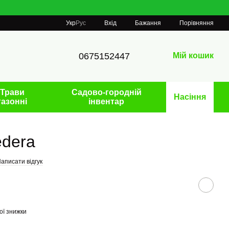
Порівняння
Укр
Рус
Вхід
Бажання
0675152447
Мій кошик
Трави
Садово-городній
Насіння
газонні
інвентар
edera
аписати відгук
ої знижки