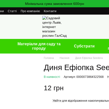
Мінімальна сума замовлення 600грн
ини
Статті
Про компанію
Контакти
Матеріали для саду та
Cубстрати
городу
Головна
Насіння
Диня Ефіопка Seedera
Диня Ефіопка Se
В наявності
Артикул: 000007386#322568
Н
12 грн
Увійти
для відображення накопичувальн
%