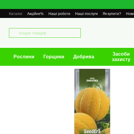
Перейти до основного контенту
Каталог
Акційне%
Наші роботи
Наші послуги
Як купити?
Нов
Засоби
Рослини
Горщики
Добрива
захисту