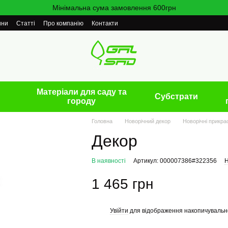
Мінімальна сума замовлення 600грн
ини
Статті
Про компанію
Контакти
Матеріали для саду та
Cубстрати
городу
Головна
Новорічний декор
Новорічні прикра
Декор
В наявності
Артикул: 000007386#322356
Н
1 465 грн
Увійти
для відображення накопичувальн
%