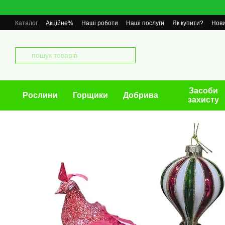
Перейти до основного контенту
Каталог
Акційне%
Наші роботи
Наші послуги
Як купити?
Нов
Засоби
Рослини
Горщики
Добрива
захисту