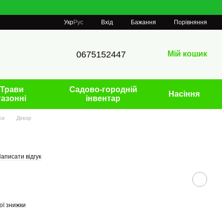
Порівняння
Укр
Рус
Вхід
Бажання
0675152447
Мій кошик
Трави
Садово-городній
Насіння
газонні
інвентар
си
Декор
аписати відгук
ої знижки