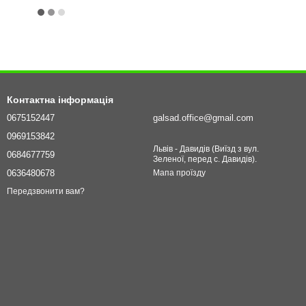
Контактна інформація
0675152447
galsad.office@gmail.com
0969153842
Львів - Давидів (Виїзд з вул.
0684677759
Зеленої, перед с. Давидів).
0636480678
Мапа проїзду
Передзвонити вам?