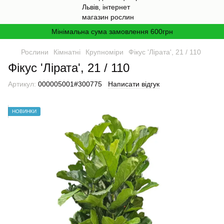
Мінімальна сума замовлення 600грн
Рослини
Кімнатні
Крупноміри
Фікус 'Лірата', 21 / 110
Фікус 'Лірата', 21 / 110
Артикул:
000005001#300775
Написати відгук
НОВИНКИ