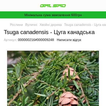
Мінімальна сума замовлення 600грн
Рослини
Вуличні
Хвойні дерева
Tsuga canadensis - Цуга к
Tsuga canadensis - Цуга канадська
Артикул:
000000216#000009248
Написати відгук