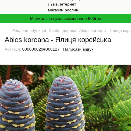
Мінімальна сума замовлення 600грн
Рослини
Вуличні
Хвойні дерева
Abies koreana - Ялиця кор
Abies koreana - Ялиця корейська
Артикул:
000000029#300127
Написати відгук