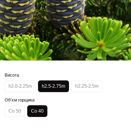
Висота
h2.0-2.25m
h2.5-2.75m
h2.25-2.5m
Об'єм горщика
Co 50
Co 40