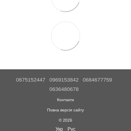
0675152447
0969153842
0684677759
0636480678
Контакти
Повна версія сайту
© 2026
Укр
Рус