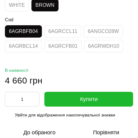
WHITE
BROWN
Cod
6AGRBFB04
6AGRCCL11
6ANGCO28W
6AGRBCL14
6AGRCFB01
6AGRWDH10
В наявності
4 660 грн
Купити
Увійти
для відображення накопичувальної знижки
%
До обраного
Порівняти