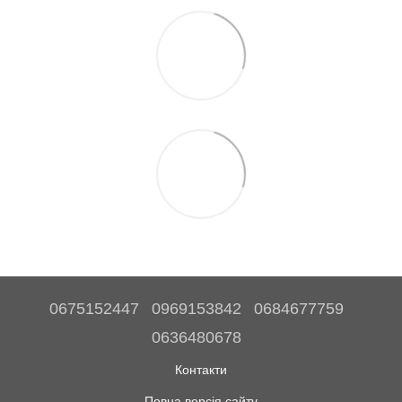
0675152447
0969153842
0684677759
0636480678
Контакти
Повна версія сайту