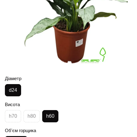
Діаметр
d24
Висота
h70
h80
h60
Об'єм горщика