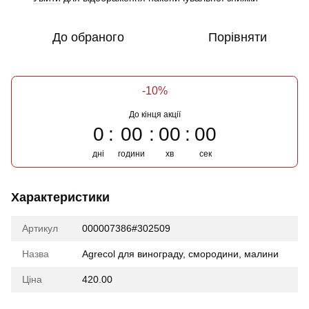
До обраного
Порівняти
-10%
До кінця акції
0
00
00
00
дні
години
хв
сек
Характеристики
Артикул
000007386#302509
Назва
Agrecol для винограду, смородини, малини
Ціна
420.00