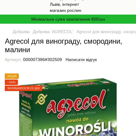
Мінімальна сума замовлення 600грн
Добрива
Добрива 'AGRECOL'
Agrecol для винограду, смор
Agrecol для винограду, смородини,
малини
Артикул:
000007386#302509
Написати відгук
АКЦІЯ
−10%
ЗАЛИШИЛОСЯ 23 ДНІ