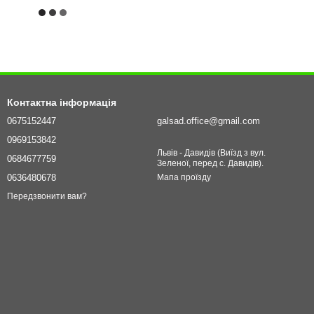
Контактна інформація
0675152447
galsad.office@gmail.com
0969153842
Львів - Давидів (Виїзд з вул.
0684677759
Зеленої, перед с. Давидів).
0636480678
Мапа проїзду
Передзвонити вам?