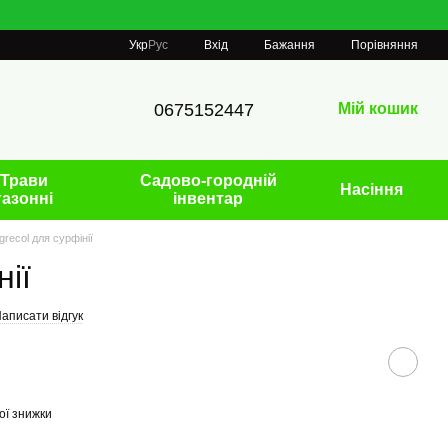
Порівняння
Укр
Рус
Вхід
Бажання
0675152447
Мій кошик
Трави
Садово-городній
Насіння
газонні
інвентар
grecol для сурфінії
нії
аписати відгук
ої знижки