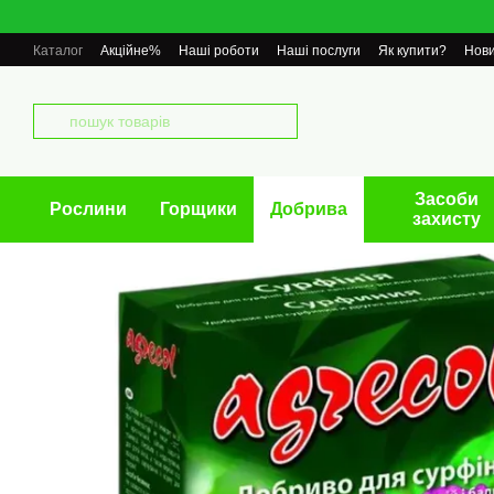
Перейти до основного контенту
Каталог
Акційне%
Наші роботи
Наші послуги
Як купити?
Нов
Засоби
Рослини
Горщики
Добрива
захисту