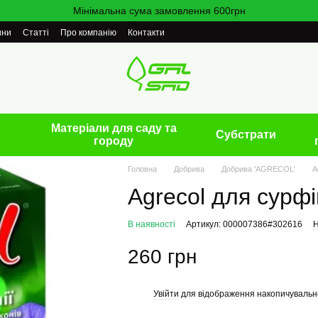
Мінімальна сума замовлення 600грн
ини
Статті
Про компанію
Контакти
Матеріали для саду та
Cубстрати
городу
Головна
Добрива
Добрива 'AGRECOL'
A
Agrecol для сурфі
В наявності
Артикул: 000007386#302616
Н
260 грн
Увійти
для відображення накопичувальн
%