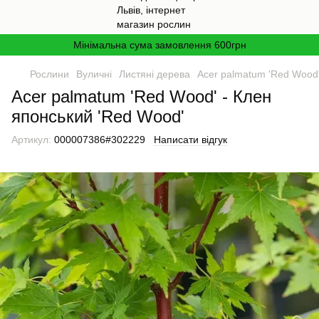
Мінімальна сума замовлення 600грн
Рослини
Вуличні
Листяні дерева
Acer palmatum 'Red Wood'
Acer palmatum 'Red Wood' - Клен
японський 'Red Wood'
Артикул:
000007386#302229
Написати відгук