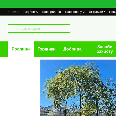
Перейти до основного контенту
Каталог
Акційне%
Наші роботи
Наші послуги
Як купити?
Нов
Засоби
Рослини
Горщики
Добрива
захисту