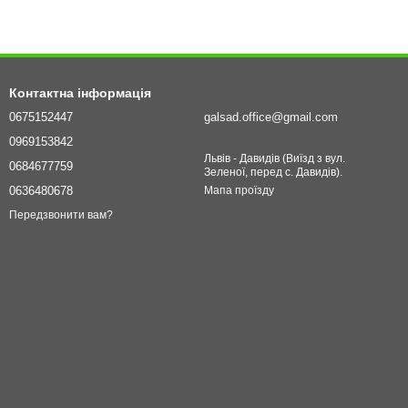
Контактна інформація
0675152447
galsad.office@gmail.com
0969153842
Львів - Давидів (Виїзд з вул.
0684677759
Зеленої, перед с. Давидів).
0636480678
Мапа проїзду
Передзвонити вам?