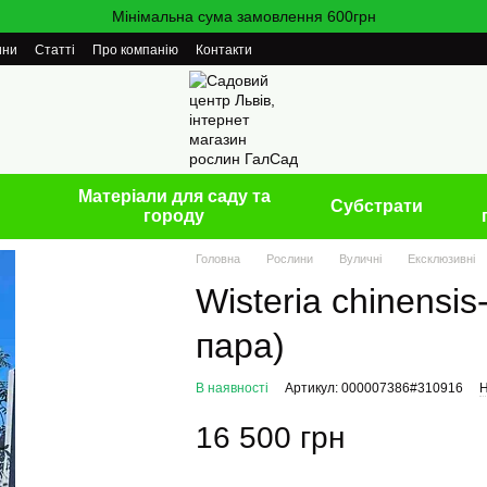
Мінімальна сума замовлення 600грн
ини
Статті
Про компанію
Контакти
Матеріали для саду та
Cубстрати
городу
Головна
Рослини
Вуличні
Ексклюзивні
Wisteria chinensis
пара)
В наявності
Артикул: 000007386#310916
Н
16 500 грн