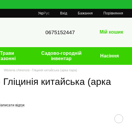
Порівняння
Укр
Рус
Вхід
Бажання
0675152447
Мій кошик
Трави
Садово-городній
Насіння
газонні
інвентар
Wisteria chinensis- Гліцинія китайська (арка пара)
- Гліцинія китайська (арка
аписати відгук