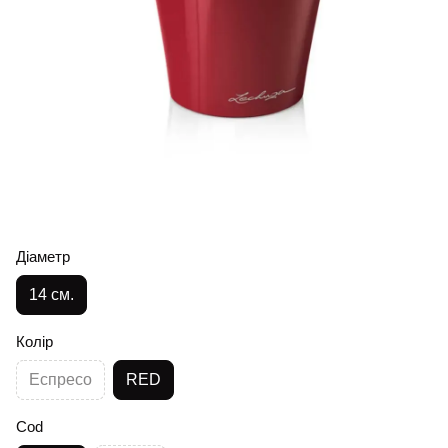
Діаметр
14 см.
Колір
Еспресо
RED
Cod