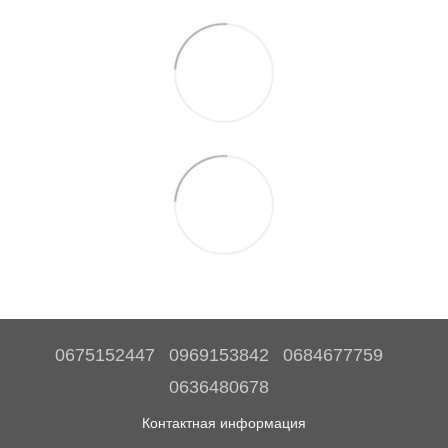
0675152447
0969153842
0684677759
0636480678
Контактная информация