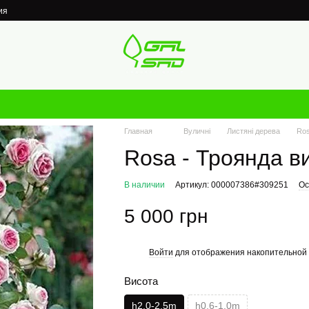
ия
Главная
Вуличні
Листяні дерева
Ros
Rosa - Троянда в
В наличии
Артикул: 000007386#309251
Ос
5 000 грн
Войти
для отображения накопительной 
%
Висота
h2.0-2.5m
h0.6-1.0m