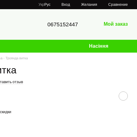
Сравнение
Укр
Рус
Вход
Желания
0675152447
Мой заказ
Насіння
a - Троянда витка
итка
тавить отзыв
скидки