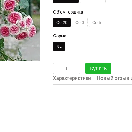
Об'єм горщика
Co 20
Co 3
Co 5
Форма
NL
Купить
Характеристики
Новый отзыв 