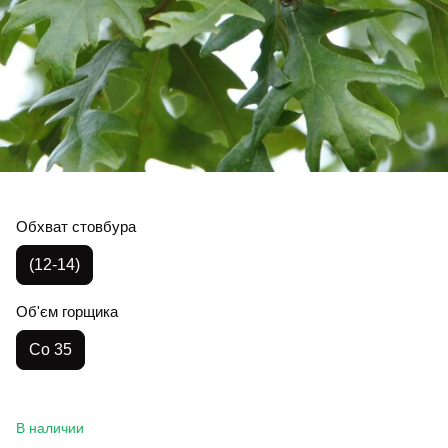
Обхват стовбура
(12-14)
Об'єм горщика
Co 35
В наличии