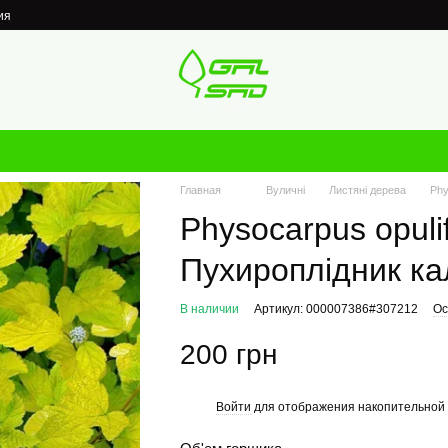
ия
Главная
Вуличні
Листяні дерева
Phy
Physocarpus opulifo
Пухироплідник ка
В наличии
Артикул: 000007386#307212
Ос
200 грн
Войти
для отображения накопительной 
%