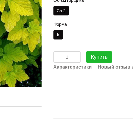
Об'єм горщика
Co 2
Форма
k
Купить
Характеристики
Новый отзыв 