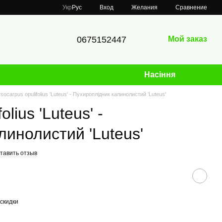
Сравнение
Укр
Рус
Вход
Желания
0675152447
Мой заказ
Насіння
socarpus opulifolius 'Luteus' - Пухироплідник калинолистий 'Luteus'
lius 'Luteus' -
линолистий 'Luteus'
тавить отзыв
скидки