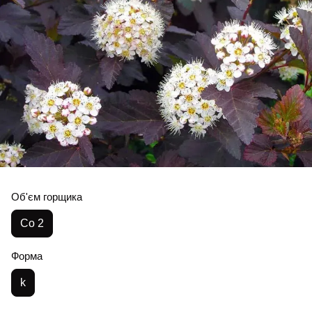
Об'єм горщика
Co 2
Форма
k