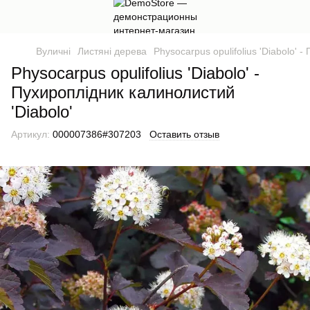
Вуличні
Листяні дерева
Physocarpus opulifolius 'Diabolo' 
Physocarpus opulifolius 'Diabolo' -
Пухироплідник калинолистий
'Diabolo'
Артикул:
000007386#307203
Оставить отзыв