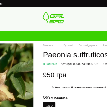
ия
Главная
Вуличні
Листяні дерева
Pae
Paeonia suffrutic
В наличии
Артикул: 000007386#307021
Ос
950 грн
Войти
для отображения накопительной 
%
Об'єм горщика
Co 2