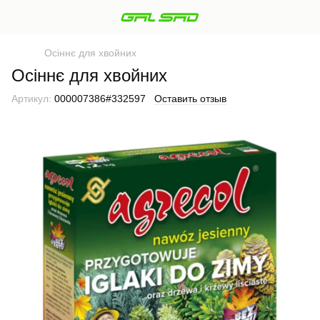
Осіннє для хвойних
Осіннє для хвойних
Артикул:
000007386#332597
Оставить отзыв