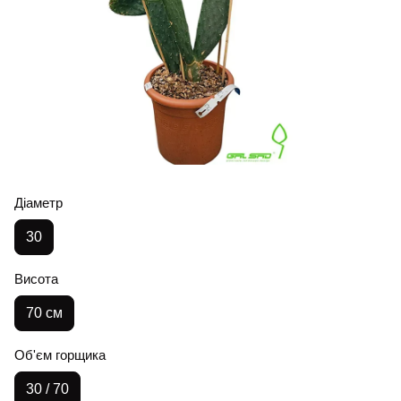
Діаметр
30
Висота
70 см
Об'єм горщика
30 / 70