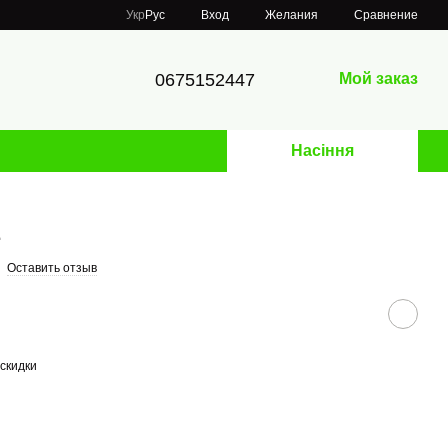
Сравнение
Укр
Рус
Вход
Желания
0675152447
Мой заказ
Насіння
1
Оставить отзыв
скидки