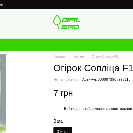
ия
Главная
Насіння
Огірок Сопліца F1
Огірок Сопліца F
Нет в наличии
Артикул: 000007386#332115
7 грн
Войти
для отображения накопительной 
%
Вага
0,5 гр.