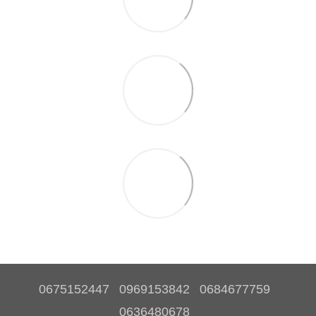
0675152447
0969153842
0684677759
0636480678