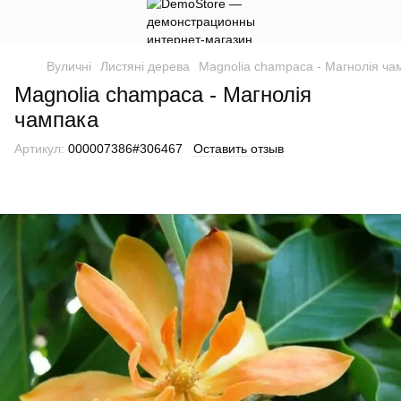
Вуличні
Листяні дерева
Magnolia champaca - Магнолія ча
Magnolia champaca - Магнолія
чампака
Артикул:
000007386#306467
Оставить отзыв