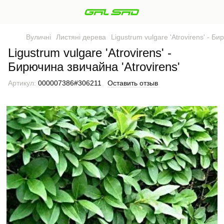
Вуличні
Листяні дерева
Ligustrum vulgare 'Atrovirens' - Би
Ligustrum vulgare 'Atrovirens' -
Бирючина звичайна 'Atrovirens'
Артикул:
000007386#306211
Оставить отзыв