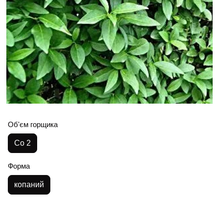
Об'єм горщика
Со 2
Форма
копаний