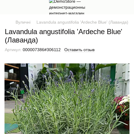
Вуличні
Lavandula angustifolia 'Ardeche Blue' (Лаванда)
Lavandula angustifolia 'Ardeche Blue'
(Лаванда)
Артикул:
000007386#306112
Оставить отзыв