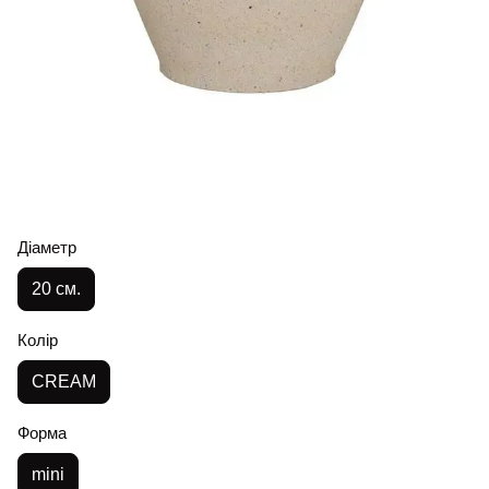
Діаметр
20 см.
Колір
CREAM
Форма
mini