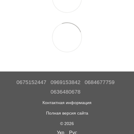
0675152447
0969153842
0684677759
0636480678
Контактная информация
Полная версия сайта
© 2026
Укр
Рус